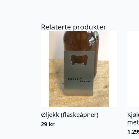
Relaterte produkter
Øljekk (flaskeåpner)
Kjø
mete
29
kr
1.2