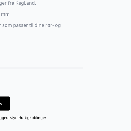
nger fra KegLand.
g mm
 som passer til dine rør- og
v
ggeutstyr
,
Hurtigkoblinger