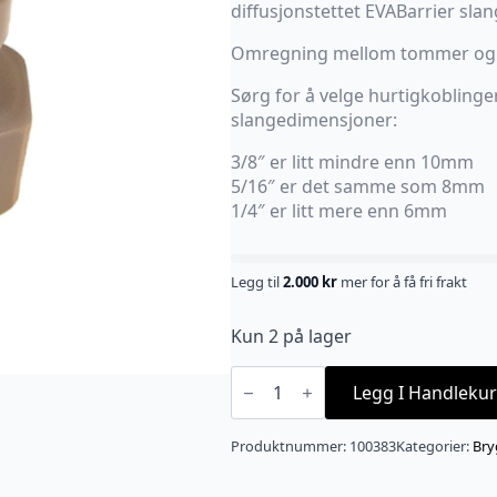
diffusjonstettet EVABarrier sla
Omregning mellom tommer o
Sørg for å velge hurtigkoblinger
slangedimensjoner:
3/8″ er litt mindre enn 10mm
5/16″ er det samme som 8mm
1/4″ er litt mere enn 6mm
Legg til
2.000
kr
mer for å få fri frakt
Kun 2 på lager
6,35mm
(1/4")
Legg I Handlekur
til
1/2"
BSP
Produktnummer:
100383
Kategorier:
Bry
antall