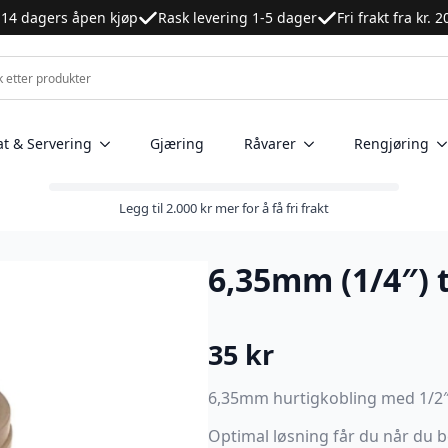
14 dagers åpen kjøp
Rask levering 1-5 dager
Fri frakt fra kr. 
at & Servering
Gjæring
Råvarer
Rengjøring
Legg til
2.000
kr
mer for å få fri frakt
6,35mm (1/4″) t
35
kr
6,35mm hurtigkobling med 1/2″
Optimal løsning får du når du