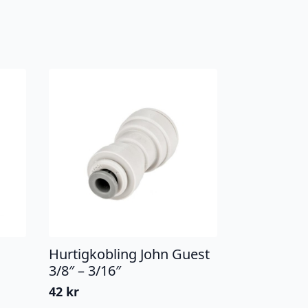
Hurtigkobling John Guest
3/8″ – 3/16″
42
kr