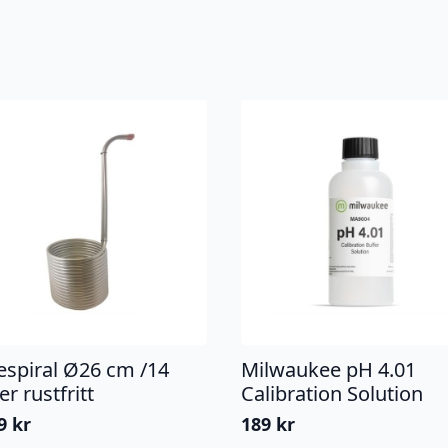
lespiral Ø26 cm /14
Milwaukee pH 4.01
r rustfritt
Calibration Solution
99
kr
189
kr