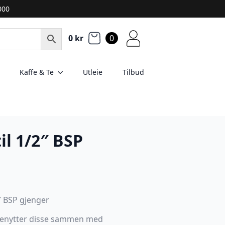
2000
0
kr
0
Kaffe & Te
Utleie
Tilbud
il 1/2″ BSP
 BSP gjenger
 benytter disse sammen med