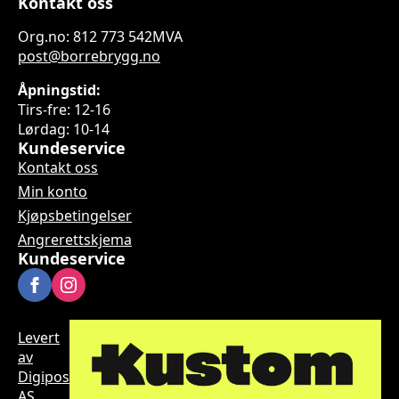
Kontakt oss
Org.no: 812 773 542MVA
post@borrebrygg.no
Åpningstid:
Tirs-fre: 12-16
Lørdag: 10-14
Kundeservice
Kontakt oss
Min konto
Kjøpsbetingelser
Angrerettskjema
Kundeservice
Levert
av
Digipos
AS