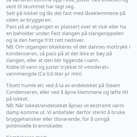
vent til skummet har lagt seg.
Sett på lokket og lås det fast med låseklemmene på
siden av bryggeren.
Pass på at utgangen er plassert over et sluk eller ha
en beholder under. Fest slangen på slangenippelen
og la den henge fritt rett nedover.
NB: Om utgangen blokkeres vil det dannes mottrykk i
kondenseren, så pass på at det ikke er bøy på
slangen, eller at den blir liggende i vann.
Koble til vann og juster trykket til «moderat»
vannmengde (Ca 0,6 liter pr min)
Tilsett humle etc ved å ta av endelokket på Steam
Condenseren, eller ved å åpne klemmene og løfte litt
på lokket.
NB: Når lokket/endelokket åpnes vil ekstremt varm
damp komme ut. Vi anbefaler derfor sterkt å bruke
bryggehansker eller tilsvarende, for å unngå
potensielle brannskader.