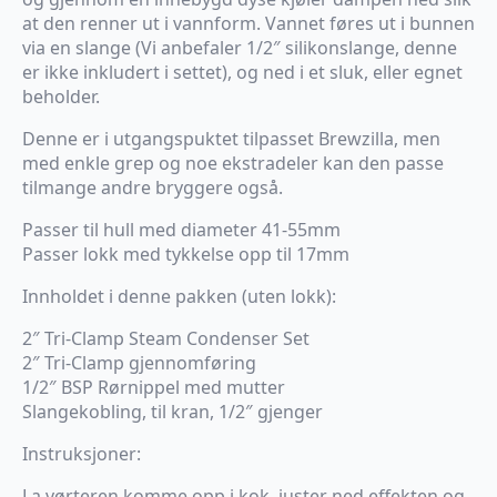
at den renner ut i vannform. Vannet føres ut i bunnen
via en slange (Vi anbefaler 1/2″ silikonslange, denne
er ikke inkludert i settet), og ned i et sluk, eller egnet
beholder.
Denne er i utgangspuktet tilpasset Brewzilla, men
med enkle grep og noe ekstradeler kan den passe
tilmange andre bryggere også.
Passer til hull med diameter 41-55mm
Passer lokk med tykkelse opp til 17mm
Innholdet i denne pakken (uten lokk):
2″ Tri-Clamp Steam Condenser Set
2″ Tri-Clamp gjennomføring
1/2″ BSP Rørnippel med mutter
Slangekobling, til kran, 1/2″ gjenger
Instruksjoner:
La vørteren komme opp i kok, juster ned effekten og