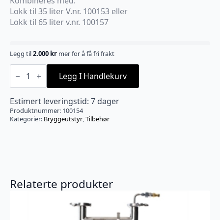
Kombineres med:
Lokk til 35 liter V.nr. 100153 eller
Lokk til 65 liter v.nr. 100157
Legg til
2.000
kr
mer for å få fri frakt
Brewzilla
Steam
Legg I Handlekurv
Condenser
u/lokk
antall
Estimert leveringstid: 7 dager
Produktnummer:
100154
Kategorier:
Bryggeutstyr
,
Tilbehør
Relaterte produkter