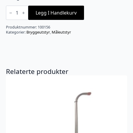
Digital
vekt
Legg I Handlekurv
0.1-
1000g
antall
Produktnummer:
100156
Kategorier:
Bryggeutstyr
,
Måleutstyr
Relaterte produkter