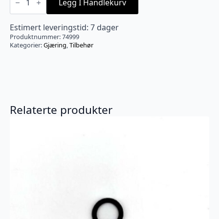
Kolbe
Legg I Handlekurv
5L
antall
Estimert leveringstid: 7 dager
Produktnummer:
74999
Kategorier:
Gjæring
,
Tilbehør
Relaterte produkter