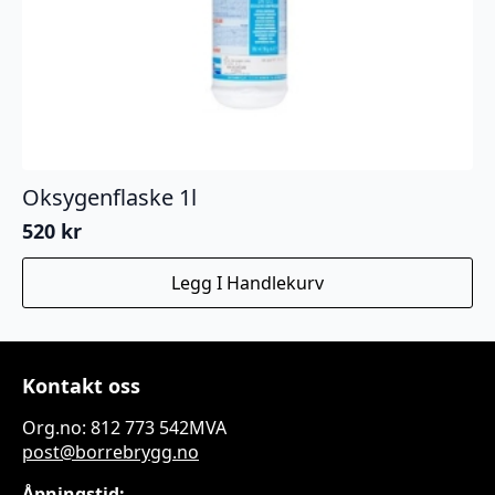
Oksygenflaske 1l
520
kr
Legg I Handlekurv
Kontakt oss
Org.no: 812 773 542MVA
post@borrebrygg.no
Åpningstid: