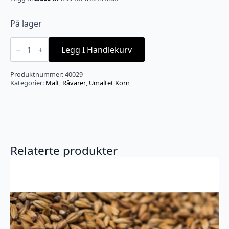
På lager
Helkorn
hvete
Legg I Handlekurv
umaltet
antall
Produktnummer:
40029
Kategorier:
Malt
,
Råvarer
,
Umaltet Korn
Relaterte produkter