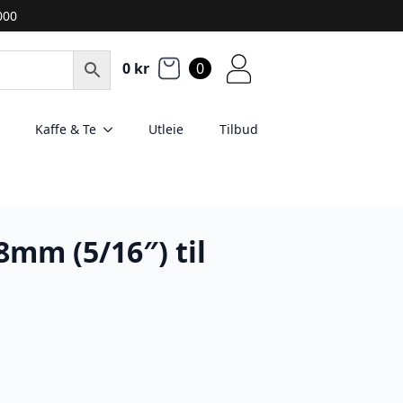
2000
0
kr
0
Kaffe & Te
Utleie
Tilbud
8mm (5/16″) til