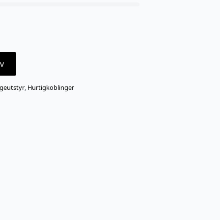
v
geutstyr
,
Hurtigkoblinger