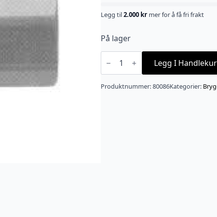
Legg til
2.000
kr
mer for å få fri frakt
På lager
Hurtigkobling
8mm
Legg I Handlekur
(5/16")
til
5/8"
Produktnummer:
80086
Kategorier:
Bryg
BSP
innv.
antall