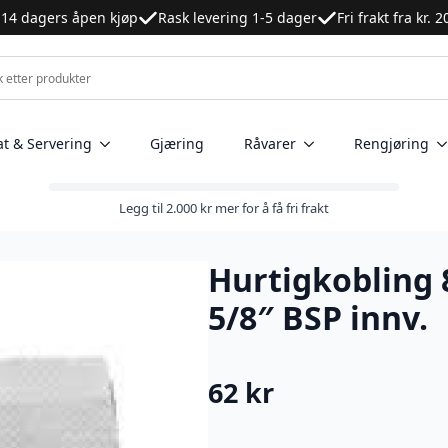
14 dagers åpen kjøp
Rask levering 1-5 dager
Fri frakt fra kr. 
at & Servering
Gjæring
Råvarer
Rengjøring
Legg til
2.000
kr
mer for å få fri frakt
Hurtigkobling 
5/8″ BSP innv.
62
kr