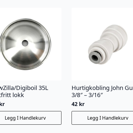
Zilla/Digiboil 35L
Hurtigkobling John Gu
fritt lokk
3/8″ – 3/16″
kr
42
kr
Legg I Handlekurv
Legg I Handlekurv