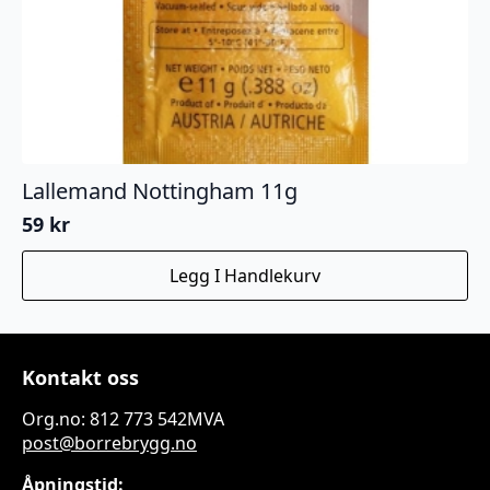
Lallemand Nottingham 11g
59
kr
Legg I Handlekurv
Kontakt oss
Org.no: 812 773 542MVA
post@borrebrygg.no
Åpningstid: