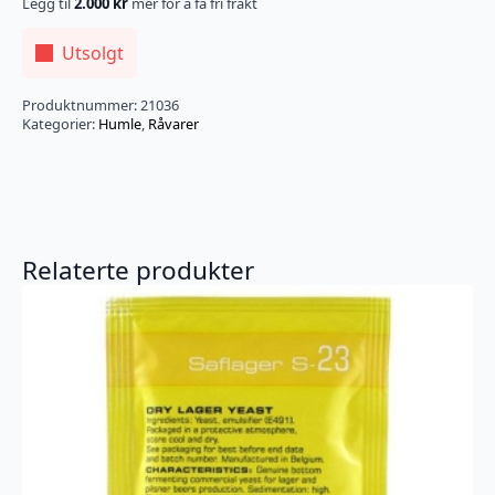
Legg til
2.000
kr
mer for å få fri frakt
Utsolgt
Produktnummer:
21036
Kategorier:
Humle
,
Råvarer
Relaterte produkter