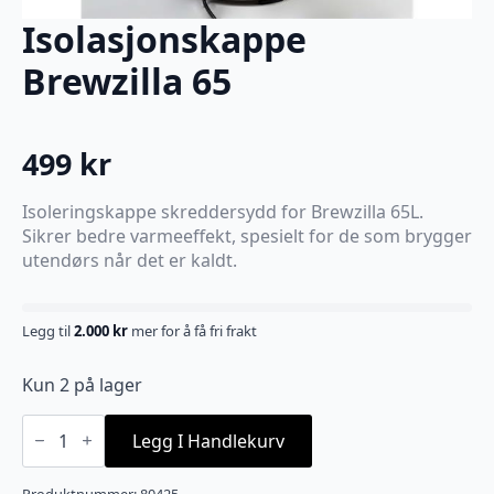
Isolasjonskappe
Brewzilla 65
499
kr
Isoleringskappe skreddersydd for Brewzilla 65L.
Sikrer bedre varmeeffekt, spesielt for de som brygger
utendørs når det er kaldt.
Legg til
2.000
kr
mer for å få fri frakt
Kun 2 på lager
Isolasjonskappe
Brewzilla
Legg I Handlekurv
65
antall
Produktnummer:
80425