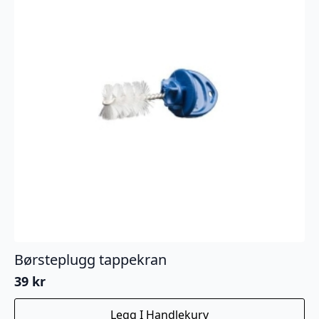
Børsteplugg tappekran
39
kr
Legg I Handlekurv