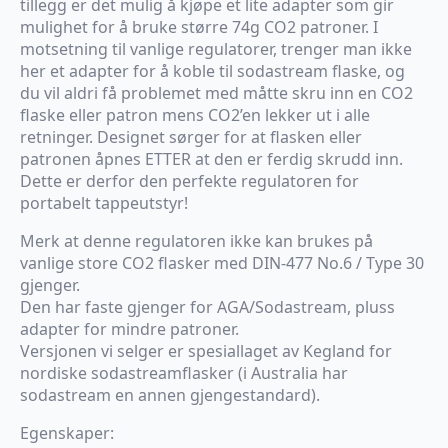
tillegg er det mulig å kjøpe et lite adapter som gir
mulighet for å bruke større 74g CO2 patroner. I
motsetning til vanlige regulatorer, trenger man ikke
her et adapter for å koble til sodastream flaske, og
du vil aldri få problemet med måtte skru inn en CO2
flaske eller patron mens CO2’en lekker ut i alle
retninger. Designet sørger for at flasken eller
patronen åpnes ETTER at den er ferdig skrudd inn.
Dette er derfor den perfekte regulatoren for
portabelt tappeutstyr!
Merk at denne regulatoren ikke kan brukes på
vanlige store CO2 flasker med DIN-477 No.6 / Type 30
gjenger.
Den har faste gjenger for AGA/Sodastream, pluss
adapter for mindre patroner.
Versjonen vi selger er spesiallaget av Kegland for
nordiske sodastreamflasker (i Australia har
sodastream en annen gjengestandard).
Egenskaper: