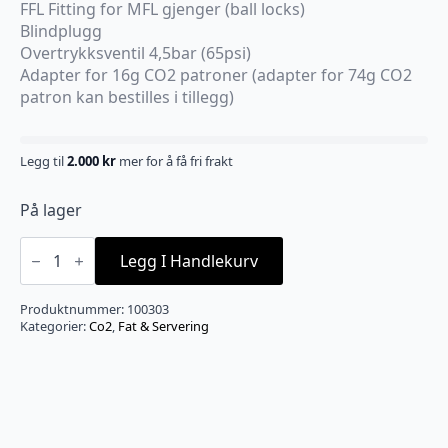
FFL Fitting for MFL gjenger (ball locks)
Blindplugg
Overtrykksventil 4,5bar (65psi)
Adapter for 16g CO2 patroner (adapter for 74g CO2
patron kan bestilles i tillegg)
Legg til
2.000
kr
mer for å få fri frakt
På lager
KegLand
Mini
Legg I Handlekurv
360
Core
Actuator
Produktnummer:
100303
Regulator
Kategorier:
Co2
,
Fat & Servering
antall