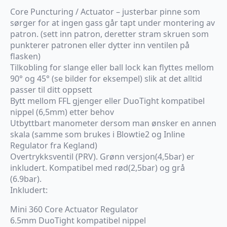
Core Puncturing / Actuator – justerbar pinne som
sørger for at ingen gass går tapt under montering av
patron. (sett inn patron, deretter stram skruen som
punkterer patronen eller dytter inn ventilen på
flasken)
Tilkobling for slange eller ball lock kan flyttes mellom
90° og 45° (se bilder for eksempel) slik at det alltid
passer til ditt oppsett
Bytt mellom FFL gjenger eller DuoTight kompatibel
nippel (6,5mm) etter behov
Utbyttbart manometer dersom man ønsker en annen
skala (samme som brukes i Blowtie2 og Inline
Regulator fra Kegland)
Overtrykksventil (PRV). Grønn versjon(4,5bar) er
inkludert. Kompatibel med rød(2,5bar) og grå
(6.9bar).
Inkludert:
Mini 360 Core Actuator Regulator
6.5mm DuoTight kompatibel nippel