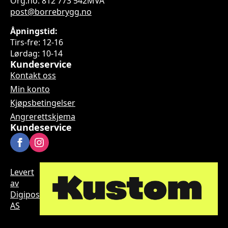
Org.no: 812 773 542MVA
post@borrebrygg.no
Åpningstid:
Tirs-fre: 12-16
Lørdag: 10-14
Kundeservice
Kontakt oss
Min konto
Kjøpsbetingelser
Angrerettskjema
Kundeservice
Levert
av
Digipos
AS