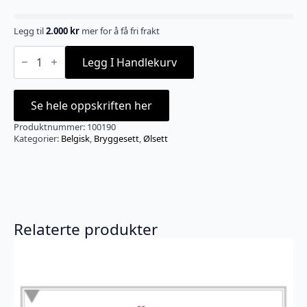
Legg til
2.000
kr
mer for å få fri frakt
Kinn
Slåtteøl
Legg I Handlekurv
allgrain
20L
antall
Se hele oppskriften her
Produktnummer:
100190
Kategorier:
Belgisk
,
Bryggesett
,
Ølsett
Relaterte produkter