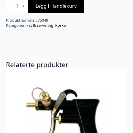
Kronkork
gul
Legg I Handlekurv
26mm
100
stk
Produktnummer:
75049
antall
Kategorier:
Fat & Servering
,
Korker
Relaterte produkter