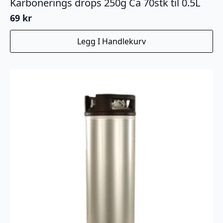
Karbonerings drops 250g Ca 70stk til 0.5L
69
kr
Legg I Handlekurv