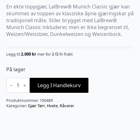
En ekte toppgjær, LalBrew® Munich Classic gjær kan
skummes av toppen av klassiske åpne gjæringskar på
tradisjonell måte. Stiler brygget med LalBrew®
Munich Classic inkluderer, men er ikke begrenset til,
Weizen/Weissbier, Dunkelweizen og Weizenbock.
Legg til
2.000
kr
mer for å få fri frakt
På lager
Lalbrew
Munich
Legg I Handlekurv
Classic
Wheat
ale
Produktnummer:
100489
11g
Kategorier:
Gjær Tørr
,
Hvete
,
Råvarer
antall