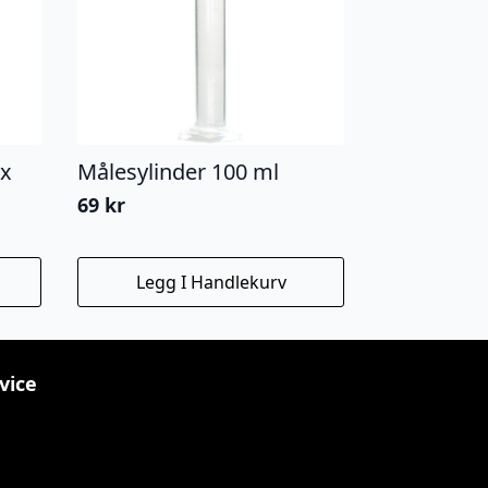
 x
Målesylinder 100 ml
69
kr
Legg I Handlekurv
vice