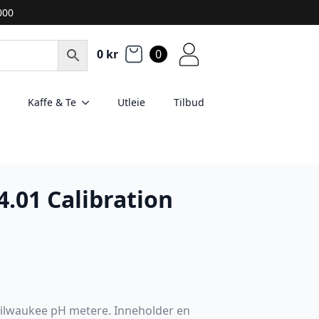
2000
0
kr
0
Kaffe & Te
Utleie
Tilbud
.01 Calibration
Milwaukee pH metere. Inneholder en