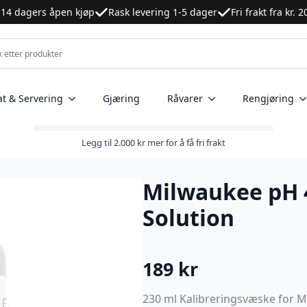
14 dagers åpen kjøp
Rask levering 1-5 dager
Fri frakt fra kr. 
at & Servering
Gjæring
Råvarer
Rengjøring
Legg til
2.000
kr
mer for å få fri frakt
Milwaukee pH 4
Solution
189
kr
230 ml Kalibreringsvæske for 