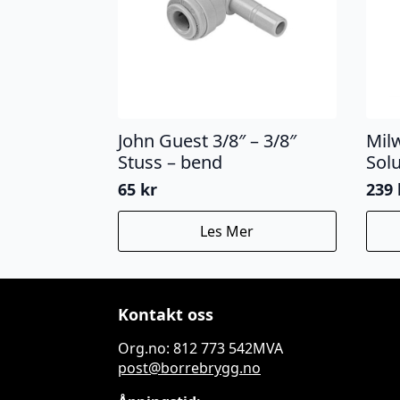
John Guest 3/8″ – 3/8″
Mil
Stuss – bend
Solu
65
kr
239
Les Mer
Kontakt oss
Org.no: 812 773 542MVA
post@borrebrygg.no