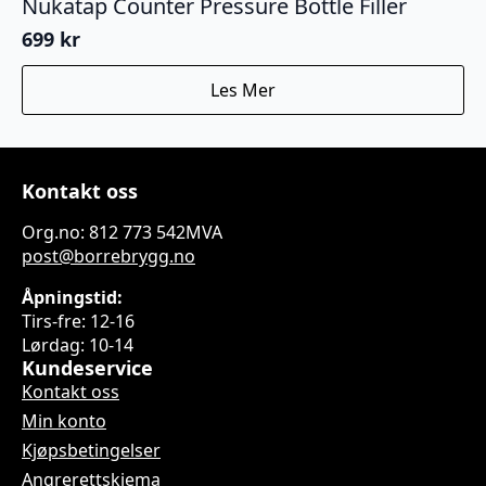
Nukatap Counter Pressure Bottle Filler
699
kr
Les Mer
Kontakt oss
Org.no: 812 773 542MVA
post@borrebrygg.no
Åpningstid:
Tirs-fre: 12-16
Lørdag: 10-14
Kundeservice
Kontakt oss
Min konto
Kjøpsbetingelser
Angrerettskjema