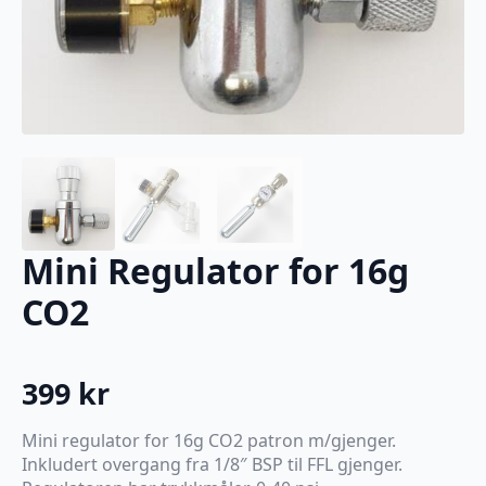
Mini Regulator for 16g
CO2
399
kr
Mini regulator for 16g CO2 patron m/gjenger.
Inkludert overgang fra 1/8″ BSP til FFL gjenger.