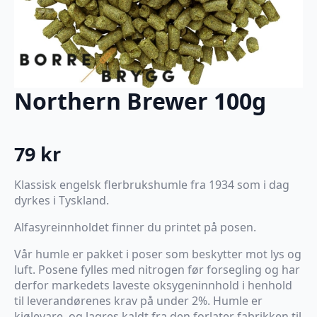
Northern Brewer 100g
79
kr
Klassisk engelsk flerbrukshumle fra 1934 som i dag
dyrkes i Tyskland.
Alfasyreinnholdet finner du printet på posen.
Vår humle er pakket i poser som beskytter mot lys og
luft. Posene fylles med nitrogen før forsegling og har
derfor markedets laveste oksygeninnhold i henhold
til leverandørenes krav på under 2%. Humle er
kjølevare, og lagres kaldt fra den forlater fabrikken til