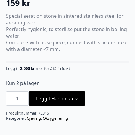
159
kr
Special aeration stone in sintered stainless steel for
aerating wort.
Perfectly hygienic; to sterilise put the stone in boiling
water.
Complete with hose piece; connect with silicone hose
with a diameter <7 mm.
Legg til
2.000
kr
mer for å få fri frakt
Kun 2 på lager
Oksygeneringssten
0,5
Legg I Handlekurv
micron,
nippel
antall
Produktnummer:
75315
Kategorier:
Gjæring
,
Oksygenering