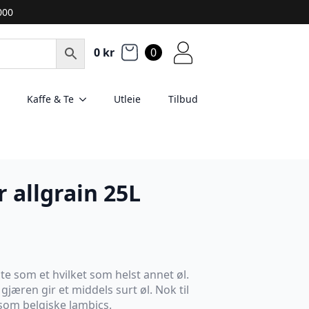
2000
0
kr
0
Kaffe & Te
Utleie
Tilbud
 allgrain 25L
te som et hvilket som helst annet øl.
æren gir et middels surt øl. Nok til
t som belgiske lambics.