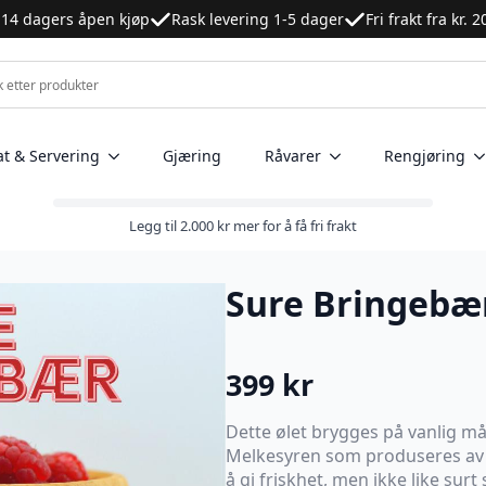
14 dagers åpen kjøp
Rask levering 1-5 dager
Fri frakt fra kr. 
at & Servering
Gjæring
Råvarer
Rengjøring
Legg til
2.000
kr
mer for å få fri frakt
Sure Bringebær
399
kr
Dette ølet brygges på vanlig må
Melkesyren som produseres av gj
å gi friskhet, men ikke like sur