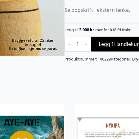
Se oppskrift i ekstern lenke.
Legg til
2.000
kr
mer for å få fri frakt
Sure
Bringebær
Legg I Handlekur
allgrain
25L
antall
Produktnummer:
100229
Kategorier:
Bry