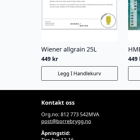
Wiener allgrain 25L
HMB
449
kr
449
Legg I Handlekurv
Kontakt oss
Org.no: 812 773 542MVA
post@borrebrygg.no
Åpningstid:
Tirs-fre: 12-16