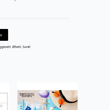
v
ggesett
,
Ølsett
,
Surøl