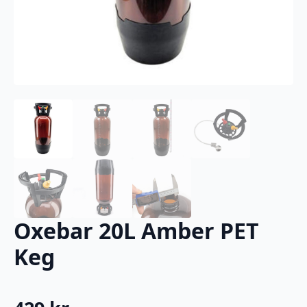
Oxebar 20L Amber PET
Keg