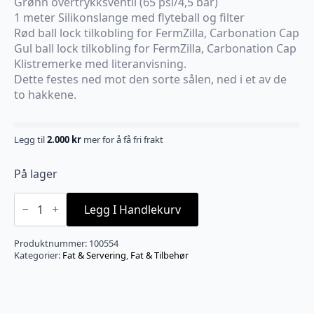
Grønn overtrykksventil (65 psi/4,5 bar)
1 meter Silikonslange med flyteball og filter
Rød ball lock tilkobling for FermZilla, Carbonation Cap
Gul ball lock tilkobling for FermZilla, Carbonation Cap
Klistremerke med literanvisning.
Dette festes ned mot den sorte sålen, ned i et av de
to hakkene.
Legg til
2.000
kr
mer for å få fri frakt
På lager
Oxebar
20L
Legg I Handlekurv
Amber
PET
Keg
Produktnummer:
100554
antall
Kategorier:
Fat & Servering
,
Fat & Tilbehør