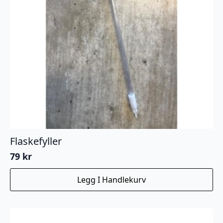
Flaskefyller
79
kr
Legg I Handlekurv