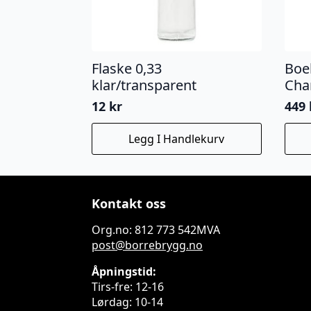
Flaske 0,33
Boel
klar/transparent
Cha
12
kr
449
Legg I Handlekurv
Kontakt oss
Org.no: 812 773 542MVA
post@borrebrygg.no
Åpningstid:
Tirs-fre: 12-16
Lørdag: 10-14