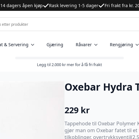
14 dagers åpen kjøp
Rask levering 1-5 dager
Fri frakt fra kr. 
at & Servering
Gjæring
Råvarer
Rengjøring
Legg til
2.000
kr
mer for å få fri frakt
Oxebar Hydra T
229
kr
Tappehode til Oxebar Polymer K
gjør man om Oxebar fatet til et 
tilkoblinger, overtrykksventil(2