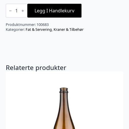
Pakningssett
for
Legg I Handlekurv
Nukatap
tappekran
antall
Produktnummer:
100683
Kategorier:
Fat & Servering
,
Kraner & Tilbehør
Relaterte produkter