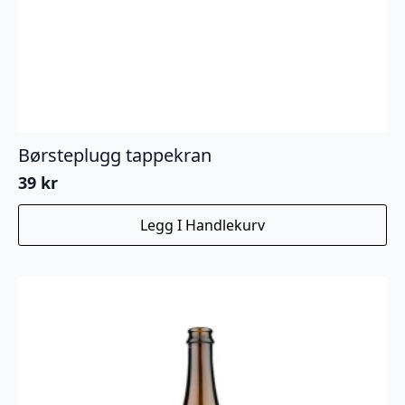
Børsteplugg tappekran
39
kr
Legg I Handlekurv