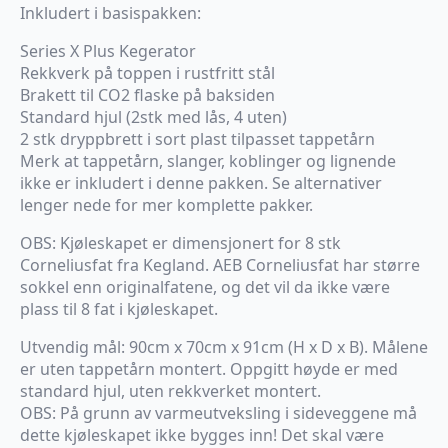
Inkludert i basispakken:
Series X Plus Kegerator
Rekkverk på toppen i rustfritt stål
Brakett til CO2 flaske på baksiden
Standard hjul (2stk med lås, 4 uten)
2 stk dryppbrett i sort plast tilpasset tappetårn
Merk at tappetårn, slanger, koblinger og lignende
ikke er inkludert i denne pakken. Se alternativer
lenger nede for mer komplette pakker.
OBS: Kjøleskapet er dimensjonert for 8 stk
Corneliusfat fra Kegland. AEB Corneliusfat har større
sokkel enn originalfatene, og det vil da ikke være
plass til 8 fat i kjøleskapet.
Utvendig mål: 90cm x 70cm x 91cm (H x D x B). Målene
er uten tappetårn montert. Oppgitt høyde er med
standard hjul, uten rekkverket montert.
OBS: På grunn av varmeutveksling i sideveggene må
dette kjøleskapet ikke bygges inn! Det skal være