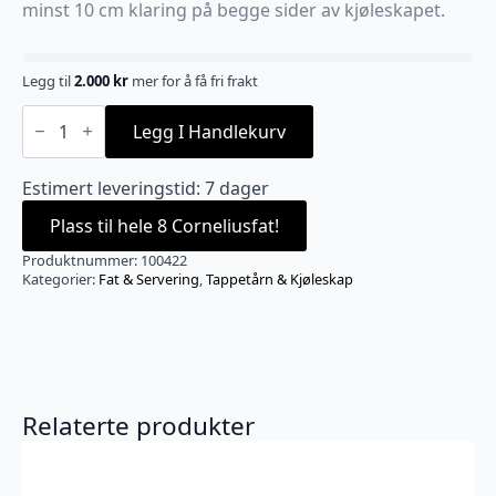
minst 10 cm klaring på begge sider av kjøleskapet.
Legg til
2.000
kr
mer for å få fri frakt
Series
X
Legg I Handlekurv
Plus
Kegerator
-
Estimert leveringstid: 7 dager
kun
kjøleskap
Plass til hele 8 Corneliusfat!
antall
Produktnummer:
100422
Kategorier:
Fat & Servering
,
Tappetårn & Kjøleskap
Relaterte produkter