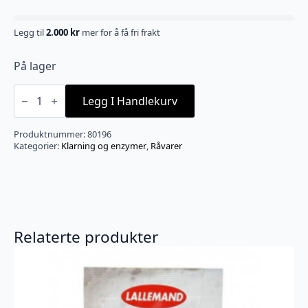
Legg til
2.000
kr
mer for å få fri frakt
På lager
Sorbistat
(Kalium
Legg I Handlekurv
Sorbat)
100
g
Produktnummer:
80196
antall
Kategorier:
Klarning og enzymer
,
Råvarer
Relaterte produkter