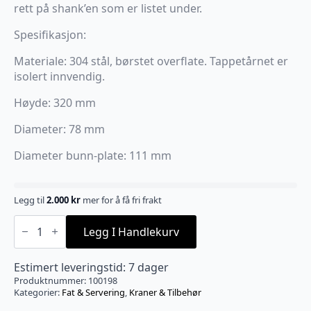
rett på shank’en som er listet under.
Spesifikasjon:
Materiale: 304 stål, børstet overflate. Tappetårnet er
isolert innvendig.
Høyde: 320 mm
Diameter: 78 mm
Diameter bunn-plate: 111 mm
Legg til
2.000
kr
mer for å få fri frakt
Tappetårn
for
Legg I Handlekurv
2
kraner
-
Estimert leveringstid: 7 dager
Blank
Produktnummer:
100198
antall
Kategorier:
Fat & Servering
,
Kraner & Tilbehør