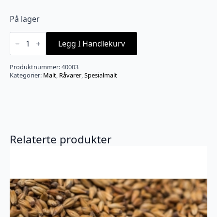
På lager
Weyermann
Cararye
Legg I Handlekurv
(150-
200
EBC)
Produktnummer:
40003
antall
Kategorier:
Malt
,
Råvarer
,
Spesialmalt
Relaterte produkter