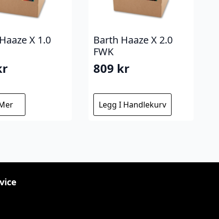
Haaze X 1.0
Barth Haaze X 2.0
FWK
kr
809
kr
 Mer
Legg I Handlekurv
vice