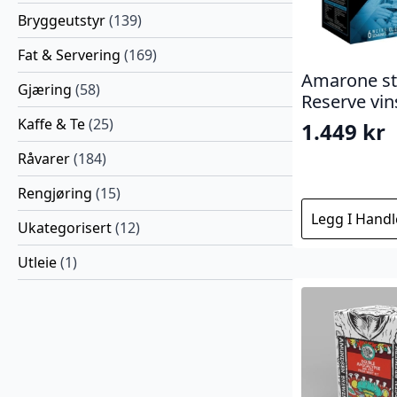
Bryggeutstyr
(139)
Fat & Servering
(169)
Amarone st
Gjæring
(58)
Reserve vin
Kaffe & Te
(25)
1.449
kr
Råvarer
(184)
Rengjøring
(15)
Legg I Hand
Ukategorisert
(12)
Utleie
(1)