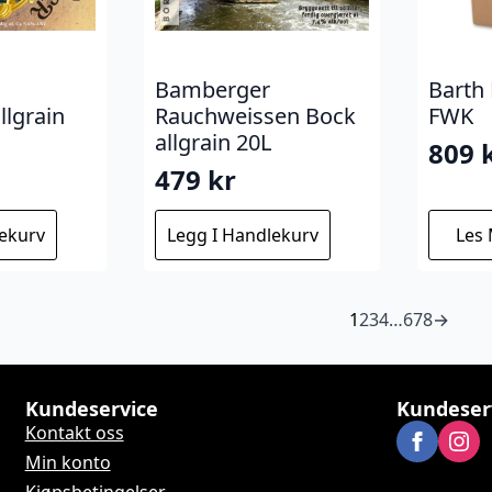
Bamberger
Barth 
llgrain
Rauchweissen Bock
FWK
allgrain 20L
809
479
kr
lekurv
Legg I Handlekurv
Les
1
2
3
4
…
6
7
8
→
Kundeservice
Kundeser
Kontakt oss
Min konto