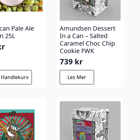
can Pale Ale
Amundsen Dessert
in 25L
In a Can – Salted
Caramel Choc Chip
kr
Cookie FWK
739
kr
I Handlekurv
Les Mer