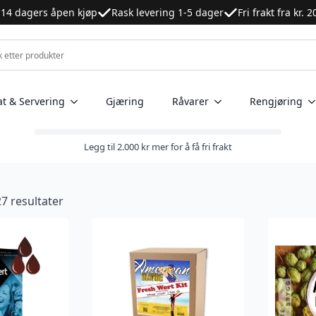
14 dagers åpen kjøp
Rask levering 1-5 dager
Fri frakt fra kr. 
at & Servering
Gjæring
Råvarer
Rengjøring
Legg til
2.000
kr
mer for å få fri frakt
27 resultater