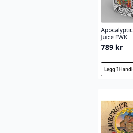
Apocalypti
Juice FWK
789
kr
Legg I Hand