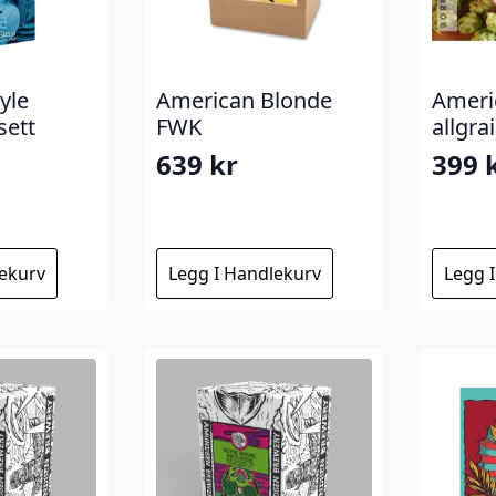
yle
American Blonde
Ameri
sett
FWK
allgra
639
kr
399
lekurv
Legg I Handlekurv
Legg 