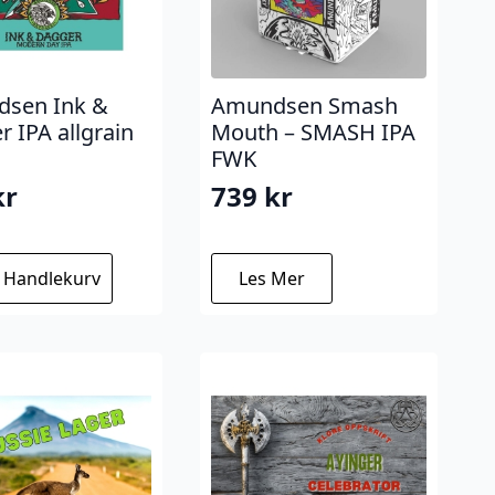
sen Ink &
Amundsen Smash
 IPA allgrain
Mouth – SMASH IPA
FWK
kr
739
kr
I Handlekurv
Les Mer