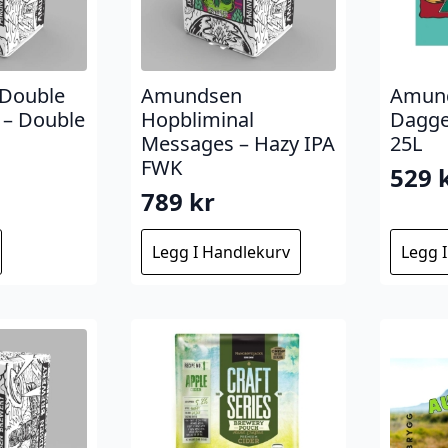
Double
Amundsen
Amund
 – Double
Hopbliminal
Dagger
Messages – Hazy IPA
25L
FWK
529
789
kr
Legg I Handlekurv
Legg 