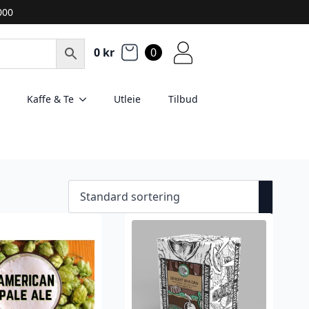
2000
0
kr
0
Kaffe & Te
Utleie
Tilbud