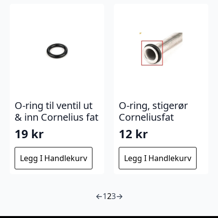
O-ring til ventil ut
O-ring, stigerør
& inn Cornelius fat
Corneliusfat
19
kr
12
kr
Legg I Handlekurv
Legg I Handlekurv
←
1
2
3
→