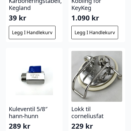
Karboneringstabell,
Kobling for
Kegland
KeyKeg
39
kr
1.090
kr
Legg I Handlekurv
Legg I Handlekurv
Kuleventil 5/8″
Lokk til
hann-hunn
corneliusfat
289
kr
229
kr