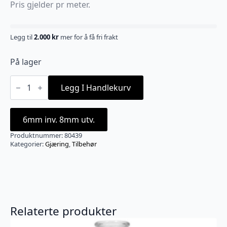
Pris gjelder pr meter.
Legg til
2.000
kr
mer for å få fri frakt
På lager
Silikonslange
6
Legg I Handlekurv
x
8
mm
(1m)
6mm inv. 8mm utv.
til
Fermzilla
Produktnummer:
80439
pressure
Kategorier:
Gjæring
,
Tilbehør
kit
antall
Relaterte produkter